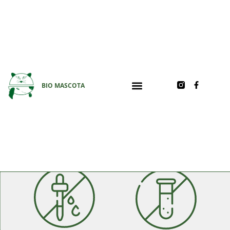
Microdor Shampoo
Shampoo
BIO MASCOTA
Inicio
/
Higiene y peluquería
/
Dermatológicos (solo
perros)
/ Microdor Shampoo Shampoo
ELIMINADOR DE OLOR CORPORAL PARA MASCOTAS